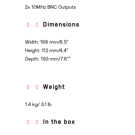
2x 10MHz BNC Outputs
Dimensions
Width: 166 mm/6.5”
Height: 112 mm/4.4”
Depth: 193 mm/7.6””
Weight
1.4 kg/ 3.1 lb
In the box