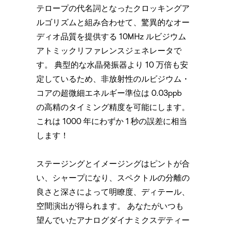
テロープの代名詞となったクロッキングア
ルゴリズムと組み合わせて、驚異的なオー
ディオ品質を提供する 10MHz ルビジウム
アトミックリファレンスジェネレータで
す。 典型的な水晶発振器より 10 万倍も安
定しているため、非放射性のルビジウム・
コアの超微細エネルギー準位は 0.03ppb
の高精のタイミング精度を可能にします。
これは 1000 年にわずか 1 秒の誤差に相当
します！
ステージングとイメージングはピントが合
い、シャープになり、スペクトルの分離の
良さと深さによって明瞭度、ディテール、
空間演出が得られます。 あなたがいつも
望んでいたアナログダイナミクスデティー