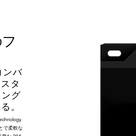
のフ
A コンバ
マスタ
リング
ある。
echnology
ことで柔軟な