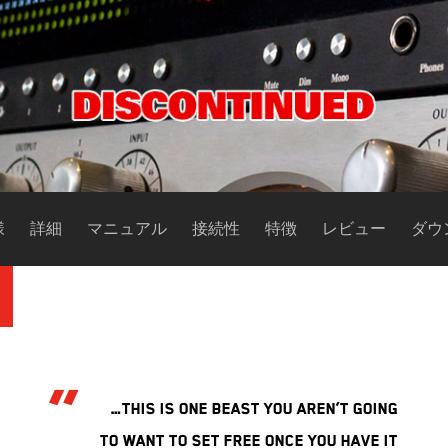
様
詳細
マニュアル
接続性
特徴
レビュー
ダウ
“
…this is one beast you aren’t going
to want to set free once you have it