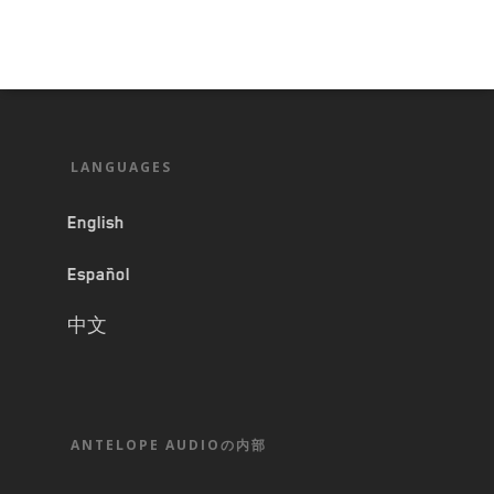
LANGUAGES
English
Español
中文
ANTELOPE AUDIOの内部